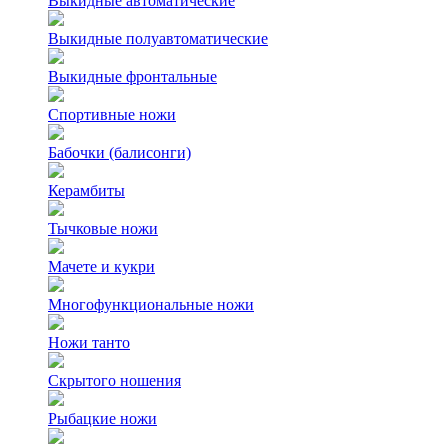
Выкидные автоматические
Выкидные полуавтоматические
Выкидные фронтальные
Спортивные ножи
Бабочки (балисонги)
Керамбиты
Тычковые ножи
Мачете и кукри
Многофункциональные ножи
Ножи танто
Скрытого ношения
Рыбацкие ножи