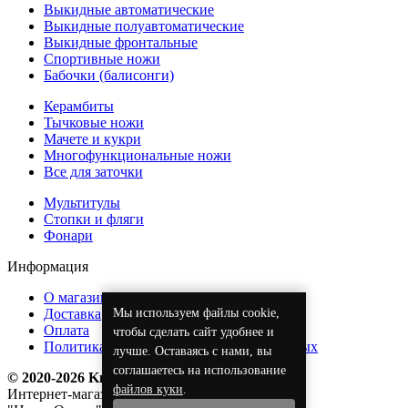
Выкидные автоматические
Выкидные полуавтоматические
Выкидные фронтальные
Спортивные ножи
Бабочки (балисонги)
Керамбиты
Тычковые ножи
Мачете и кукри
Многофункциональные ножи
Все для заточки
Мультитулы
Стопки и фляги
Фонари
Информация
О магазине
Мы используем файлы cookie,
Доставка
Оплата
чтобы сделать сайт удобнее и
Политика обработки персональных данных
лучше. Оставаясь с нами, вы
соглашаетесь на использование
© 2020-2026 KnifeOpt.ru
файлов куки
.
Интернет-магазин