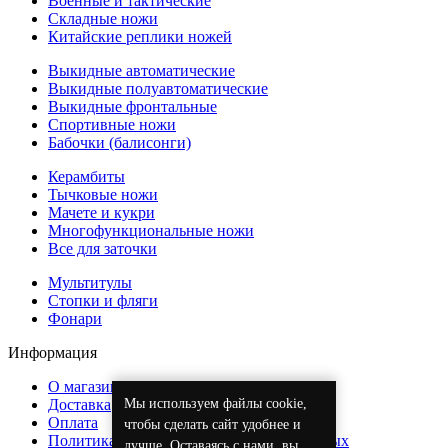
Военные и тактические
Складные ножи
Китайские реплики ножей
Выкидные автоматические
Выкидные полуавтоматические
Выкидные фронтальные
Спортивные ножи
Бабочки (балисонги)
Керамбиты
Тычковые ножи
Мачете и кукри
Многофункциональные ножи
Все для заточки
Мультитулы
Стопки и фляги
Фонари
Информация
О магазине
Мы используем файлы cookie,
Доставка
Оплата
чтобы сделать сайт удобнее и
Политика обработки персональных данных
лучше. Оставаясь с нами, вы