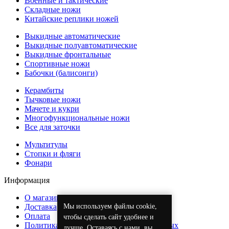
Военные и тактические
Складные ножи
Китайские реплики ножей
Выкидные автоматические
Выкидные полуавтоматические
Выкидные фронтальные
Спортивные ножи
Бабочки (балисонги)
Керамбиты
Тычковые ножи
Мачете и кукри
Многофункциональные ножи
Все для заточки
Мультитулы
Стопки и фляги
Фонари
Информация
О магазине
Мы используем файлы cookie,
Доставка
Оплата
чтобы сделать сайт удобнее и
Политика обработки персональных данных
лучше. Оставаясь с нами, вы