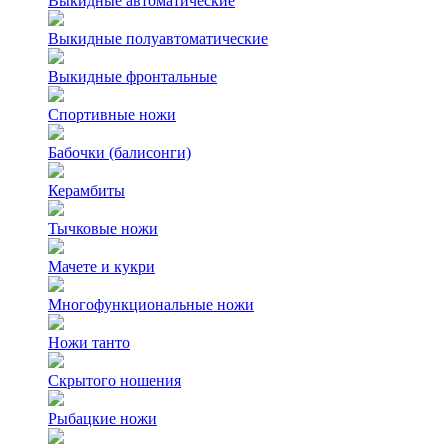
Выкидные автоматические
Выкидные полуавтоматические
Выкидные фронтальные
Спортивные ножи
Бабочки (балисонги)
Керамбиты
Тычковые ножи
Мачете и кукри
Многофункциональные ножи
Ножи танто
Скрытого ношения
Рыбацкие ножи