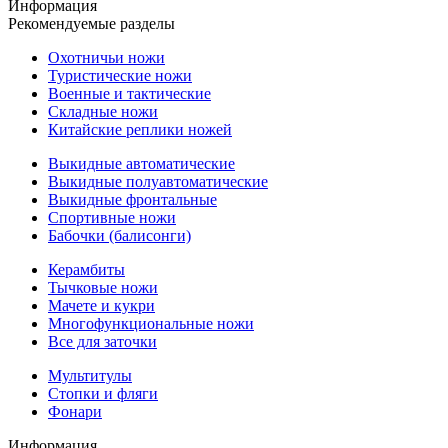
Информация
Рекомендуемые разделы
Охотничьи ножи
Туристические ножи
Военные и тактические
Складные ножи
Китайские реплики ножей
Выкидные автоматические
Выкидные полуавтоматические
Выкидные фронтальные
Спортивные ножи
Бабочки (балисонги)
Керамбиты
Тычковые ножи
Мачете и кукри
Многофункциональные ножи
Все для заточки
Мультитулы
Стопки и фляги
Фонари
Информация