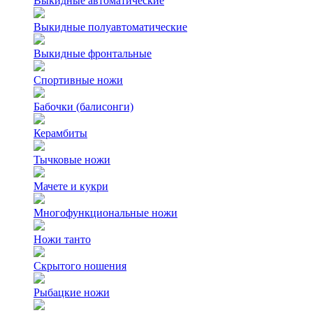
Выкидные автоматические
Выкидные полуавтоматические
Выкидные фронтальные
Спортивные ножи
Бабочки (балисонги)
Керамбиты
Тычковые ножи
Мачете и кукри
Многофункциональные ножи
Ножи танто
Скрытого ношения
Рыбацкие ножи