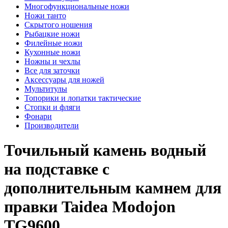
Многофункциональные ножи
Ножи танто
Скрытого ношения
Рыбацкие ножи
Филейные ножи
Кухонные ножи
Ножны и чехлы
Все для заточки
Аксессуары для ножей
Мультитулы
Топорики и лопатки тактические
Стопки и фляги
Фонари
Производители
Точильный камень водный
на подставке с
дополнительным камнем для
правки Taidea Modojon
TG9600