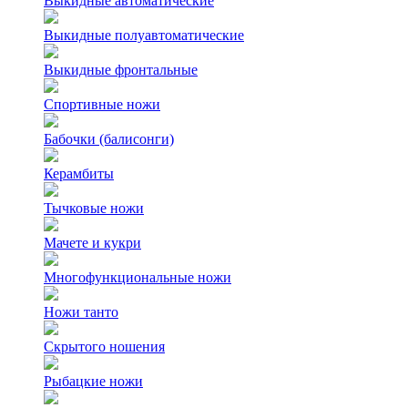
Выкидные автоматические
Выкидные полуавтоматические
Выкидные фронтальные
Спортивные ножи
Бабочки (балисонги)
Керамбиты
Тычковые ножи
Мачете и кукри
Многофункциональные ножи
Ножи танто
Скрытого ношения
Рыбацкие ножи