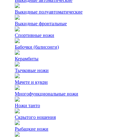
Выкидные автоматические
Выкидные полуавтоматические
Выкидные фронтальные
Спортивные ножи
Бабочки (балисонги)
Керамбиты
Тычковые ножи
Мачете и кукри
Многофункциональные ножи
Ножи танто
Скрытого ношения
Рыбацкие ножи